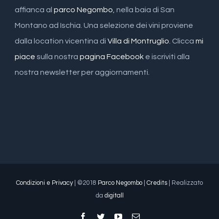
affianca al
parco Negombo
, nella baia di San
Montano ad Ischia. Una selezione dei vini proviene
dalla location vicentina di
Villa di Montruglio
. Clicca
mi
piace
sulla nostra
pagina Facebook
e iscriviti alla
nostra newsletter per aggiornamenti.
Condizioni e Privacy
| ©2018
Parco Negombo
|
Credits
| Realizzato
da
digitall
Facebook
Twitter
YouTube
Email