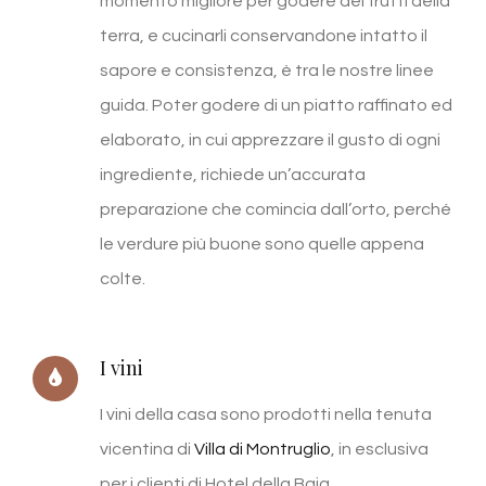
momento migliore per godere dei frutti della
terra, e cucinarli conservandone intatto il
sapore e consistenza, è tra le nostre linee
guida. Poter godere di un piatto raffinato ed
elaborato, in cui apprezzare il gusto di ogni
ingrediente, richiede un’accurata
preparazione che comincia dall’orto, perché
le verdure più buone sono quelle appena
colte.
I vini
I vini della casa sono prodotti nella tenuta
vicentina di
Villa di Montruglio
, in esclusiva
per i clienti di Hotel della Baia.