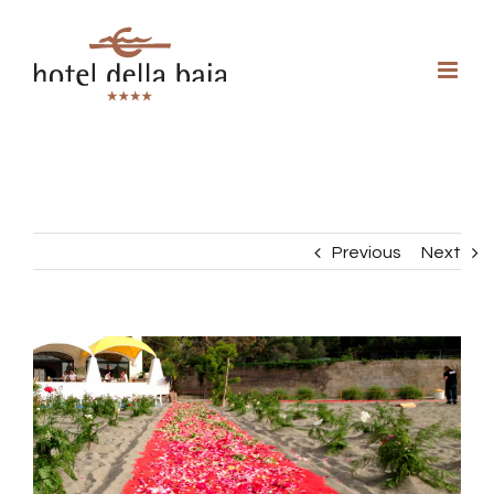
Previous
Next
View
Larger
Image