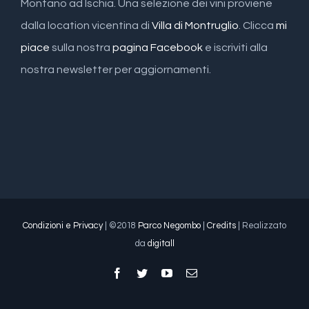
Montano ad Ischia. Una selezione dei vini proviene
dalla location vicentina di
Villa di Montruglio
. Clicca
mi
piace
sulla nostra
pagina Facebook
e iscriviti alla
nostra newsletter per aggiornamenti.
Condizioni e Privacy
| ©2018
Parco Negombo
|
Credits
| Realizzato
da
digitall
Facebook
Twitter
YouTube
Email