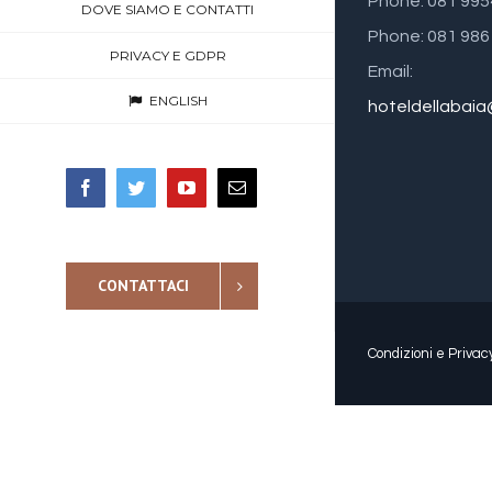
Phone: 081 99
DOVE SIAMO E CONTATTI
Phone: 081 98
PRIVACY E GDPR
Email:
ENGLISH
hoteldellabai
Facebook
Twitter
YouTube
Email
CONTATTACI
Condizioni e Privac