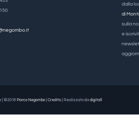
5453
dalla lo
6150
di Mont
sulla n
a@negombo.it
e iscrivi
newslet
aggiorn
y
| ©2018
Parco Negombo
|
Credits
| Realizzato da
digitall