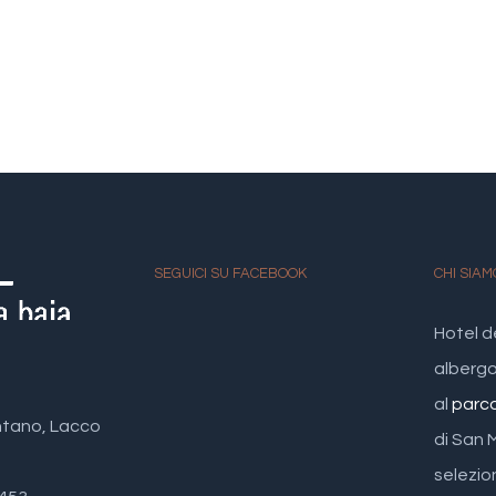
SEGUICI SU FACEBOOK
CHI SIAM
Hotel d
albergo 
al
parc
ntano, Lacco
di San 
selezio