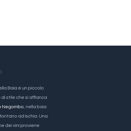
O
ella Baia è un piccolo
di stile che si affianca
o Negombo
, nella baia
Montano ad Ischia. Una
ne dei vini proviene