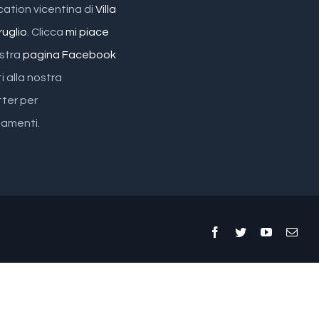
cation vicentina di
Villa
ruglio
. Clicca
mi piace
ostra
pagina Facebook
ti alla nostra
ter per
amenti.
Facebook
Twitter
YouTube
Emai