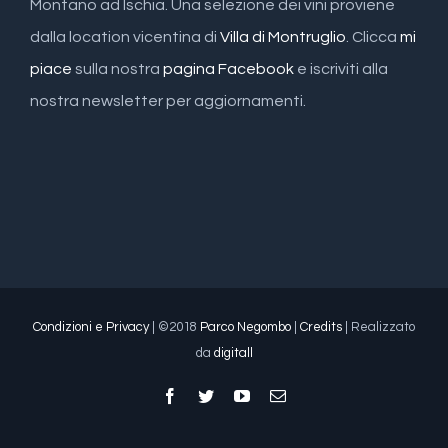
Montano ad Ischia. Una selezione dei vini proviene
dalla location vicentina di
Villa di Montruglio
. Clicca
mi
piace
sulla nostra
pagina Facebook
e iscriviti alla
nostra newsletter per aggiornamenti.
Condizioni e Privacy
| ©2018
Parco Negombo
|
Credits
| Realizzato
da
digitall
Facebook
Twitter
YouTube
Email