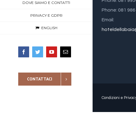
Phone: 081 99
DOVE SIAMO E CONTATTI
Phone: 081 98
PRIVACY E GDPR
Email:
ENGLISH
hoteldellabai
Facebook
Twitter
YouTube
Email
CONTATTACI
Condizioni e Privac