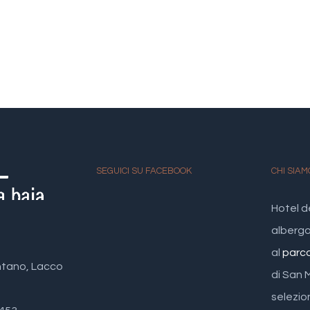
SEGUICI SU FACEBOOK
CHI SIAM
Hotel d
albergo 
al
parc
ntano, Lacco
di San 
selezio