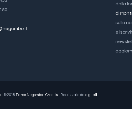
5453
dalla lo
6150
di Mont
sulla n
a@negombo.it
e iscrivi
newslet
aggiorn
y
| ©2018
Parco Negombo
|
Credits
| Realizzato da
digitall