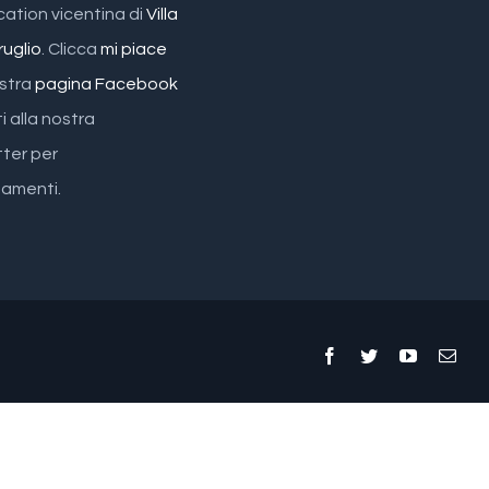
cation vicentina di
Villa
ruglio
. Clicca
mi piace
ostra
pagina Facebook
ti alla nostra
ter per
amenti.
Facebook
Twitter
YouTube
Emai