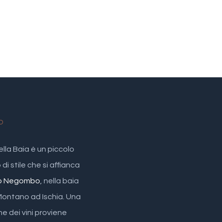
O
ella Baia è un piccolo
di stile che si affianca
o Negombo
, nella baia
Montano ad Ischia. Una
ne dei vini proviene